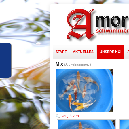
START
AKTUELLES
UNSERE KOI
Mix
(Artikelnummer:
)
vergrößern