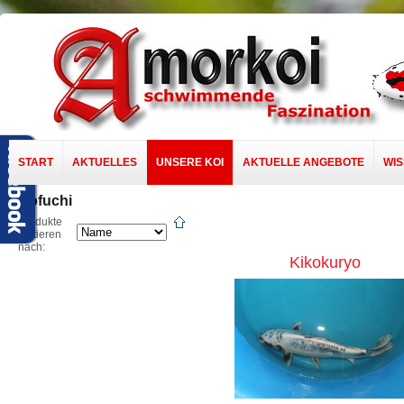
START
AKTUELLES
UNSERE KOI
AKTUELLE ANGEBOTE
WI
Oofuchi
Produkte
sortieren
nach:
Kikokuryo